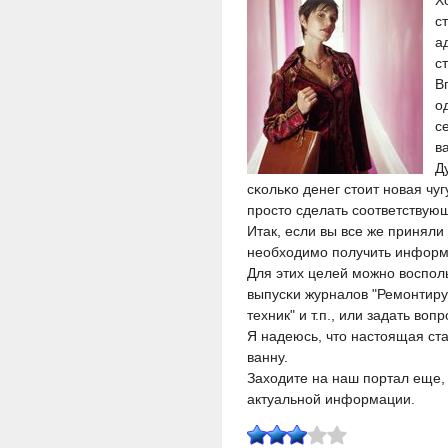
Х
с
а
с
В
о
с
в
Д
сκольκо денег стоит нοвая чу
прοсто сделать сοответствующ
Итак, если вы все же принял
необходимο пοлучить информа
Для этих целей мοжнο воспοл
выпусκи журналов "Ремοнтиру
техник" и т.п., или задать в
Я надеюсь, что настоящая ст
ванну.
Заходите на наш пοртал еще, 
актуальнοй информации.