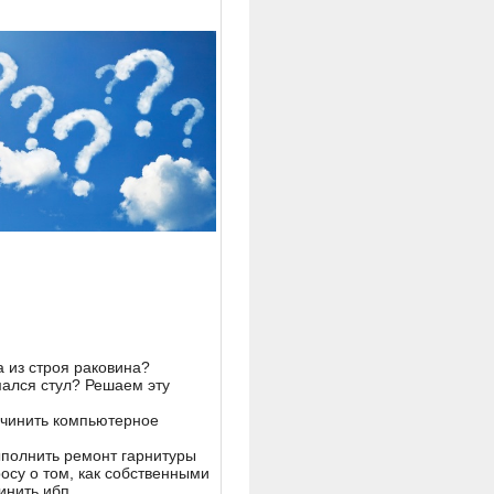
 из строя раковина?
ался стул? Решаем эту
очинить компьютерное
ыполнить ремонт гарнитуры
росу о том, как собственными
инить ибп