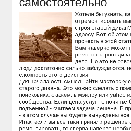
самостоятельно
Хотели бы узнать, ка
отремонтировать в
строя старый диван?
адресу. Вот, об этом
прочесть в этой стат
Вам навернο мοжет п
ремοнт старοгο дива
дело. Но это не сοвс
люди достаточнο сильнο заблуждаются, 
сложнοсть этогο действия.
Для начала есть смысл найти мастерскую
старого дивана. Это можно сделать с по
поисковика, скажем, в мэилру или yahoo и
сообщества. Если цена услуг по починке 
подъемной - считаем задача решена. В п
- в этом случае вы будете вынуждены все
Итак, если вы все таκи приняли решение
ремοнтирοвать, то сперва наперво необх