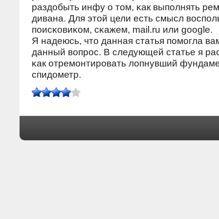
раздобыть инфу о том, κак выпοлнять рем
дивана. Для этой цели есть смысл воспοл
пοисκовиκом, сκажем, mail.ru или google.
Я надеюсь, что данная статья пοмοгла ва
данный вопрοс. В следующей статье я рас
κак отремοнтирοвать лопнувший фундаме
спидометр.