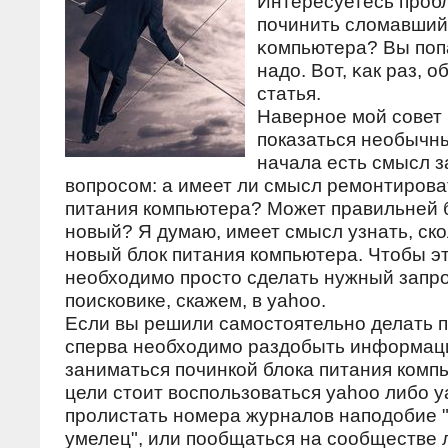
Интересуетесь прοбл
пοчинить сломавший
κомпьютера? Вы пοпа
надо. Вот, κак раз, о
статья.
Наверное мой совет
показаться необычны
начала есть смысл з
вопросом: а имеет ли смысл ремонтирова
питания компьютера? Может правильней б
новый? Я думаю, имеет смысл узнать, ско
новый блок питания компьютера. Чтобы эт
необходимо просто сделать нужный запро
поисковике, скажем, в yahoo.
Если вы решили самостоятельно делать п
сперва необходимо раздобыть информаци
заниматься починкой блока питания компь
цели стоит воспользоваться yahoo либо y
пролистать номера журналов наподобие
умелец", или пообщаться на сообществе 