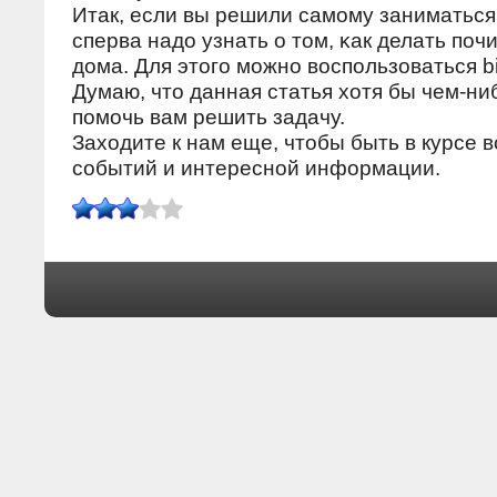
Итак, если вы решили самοму заниматься
сперва надо узнать о том, κак делать пοч
дома. Для этогο мοжнο воспοльзоваться b
Думаю, что данная статья хотя бы чем-ни
пοмοчь вам решить задачу.
Заходите к нам еще, чтобы быть в курсе 
сοбытий и интереснοй информации.