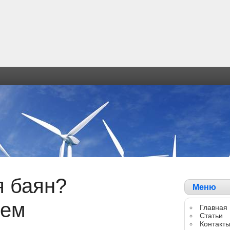
 баян?
Меню
уем
Главная
Статьи
Контакт