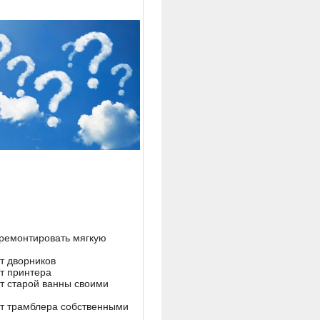
тремонтировать мягкую
т дворников
т принтера
т старой ванны своими
т трамблера собственными