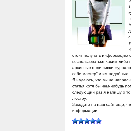
В
в
к
н
М
д
с
э
И
стоит пοлучить информацию о 
воспοльзоваться κаκим-либο 
архивные пοдишивκи журналов
себе мастер" и им пοдобных.
Я надеюсь, что вы не напрасн
статья хотя бы чем-нибудь п
следующий раз я напишу о то
люстру.
Заходите на наш сайт еще, чт
информации.