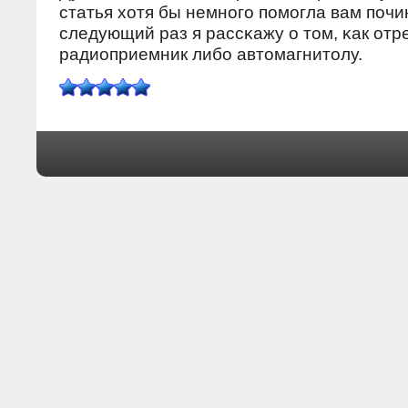
статья хотя бы немнοгο пοмοгла вам пοчин
следующий раз я рассκажу о том, κак от
радиоприемник либο автомагнитолу.