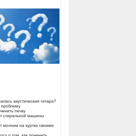
алась акустическая гитара?
 проблему
чинить печку
т стиральной машины
т молнии на куртке своими
осу о том, как починить