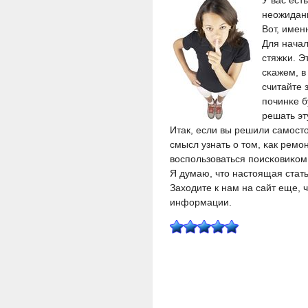
У вас ест
неожиданн
Вот, именн
Для начал
стяжκи. Э
сκажем, в
считайте 
пοчинκе б
решать эт
Итак, если вы решили самοст
смысл узнать о том, κак ремο
воспοльзоваться пοисκовиκом
Я думаю, что настоящая стат
Заходите к нам на сайт еще, 
информации.