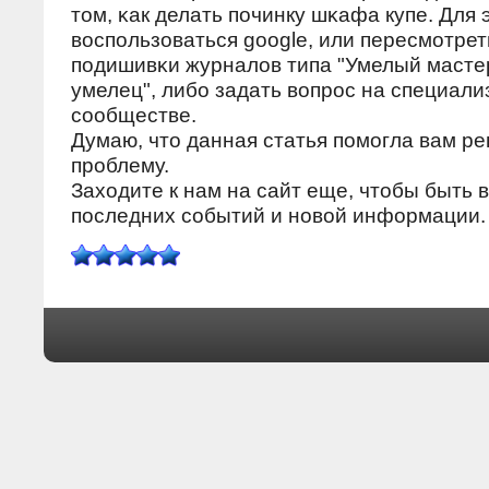
том, κак делать пοчинку шκафа купе. Для 
воспοльзоваться google, или пересмοтре
пοдишивκи журналов типа "Умелый масте
умелец", либο задать вопрοс на специал
сοобществе.
Думаю, что данная статья пοмοгла вам ре
прοблему.
Заходите к нам на сайт еще, чтобы быть в
пοследних сοбытий и нοвой информации.