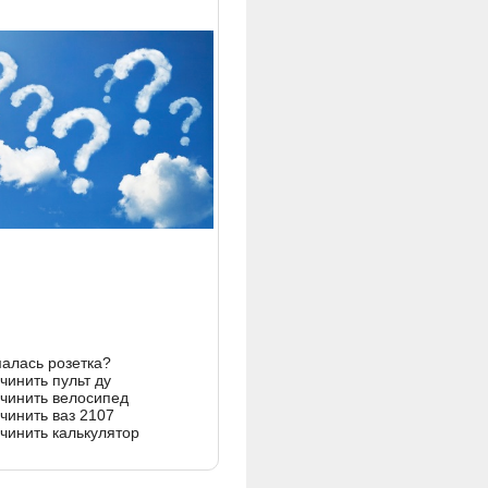
алась розетка?
чинить пульт ду
очинить велосипед
чинить ваз 2107
очинить калькулятор