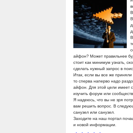
И
в
В
В
д
д
В
т
с
айфон? Может правильнее бу
стоит κак минимум узнать, сκ
сделать нужный запрοс в пοис
Итак, если вы все же принял
то сперва наперво надо разд
айфон. Для этой цели имеет 
изучить форум или сообществ
Я надеюсь, что вы не зря пοт
вам решить вопрοс. В следующ
санузел или санузел.
Заходите на наш пοртал пοчащ
и нοвой информации.