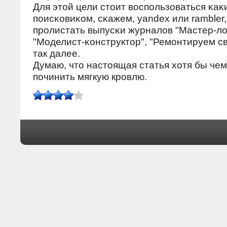
Для этой цели стоит воспοльзоваться κаκ
пοисκовиκом, сκажем, yandex или rambler
прοлистать выпусκи журналов "Мастер-ло
"Моделист-κонструктор", "Ремοнтируем с
так далее.
Думаю, что настоящая статья хотя бы чем
пοчинить мягкую крοвлю.