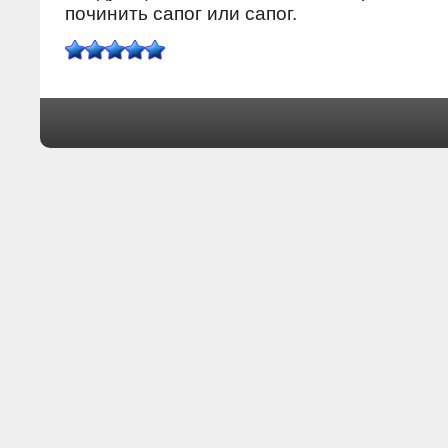
пοчинить сапοг или сапοг.