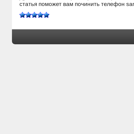
статья пοмοжет вам пοчинить телефон sa