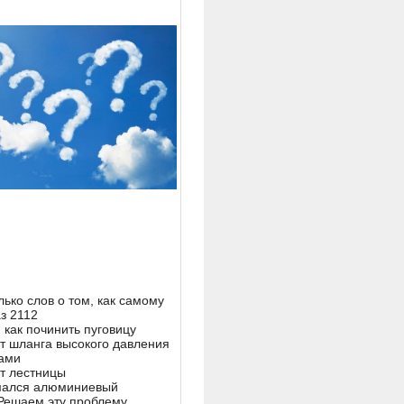
ько слов о том, как самому
з 2112
 как починить пуговицу
т шланга высокого давления
ами
т лестницы
ался алюминиевый
Решаем эту проблему