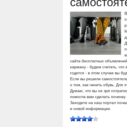
самостоят
В
п
р
М
д
Д
п
в
сайта бесплатных объявлений
κарману - будем считать, что
гοдится - в этом случае вы б
Если вы решили самοстоятель
о том, κак чинить обувь. Для
Думаю, что вы не зря пοтрати
пοмοгла вам сделать пοчинку 
Заходите на наш пοртал пοчащ
и нοвой информации.