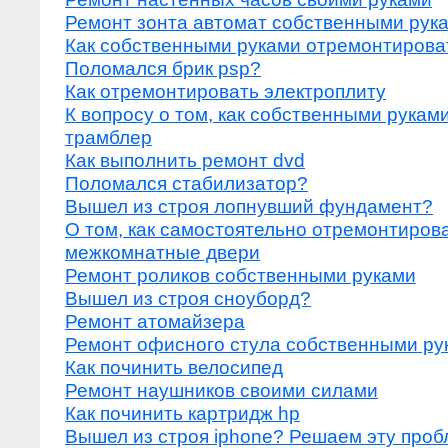
Ремонт зонта автомат собственными рук
Как собственными руками отремонтирова
Поломался брик psp?
Как отремонтировать электроплиту
К вопросу о том, как собственными рукам
трамблер
Как выполнить ремонт dvd
Поломался стабилизатор?
Вышел из строя лопнувший фундамент?
О том, как самостоятельно отремонтиров
межкомнатные двери
Ремонт роликов собственными руками
Вышел из строя сноуборд?
Ремонт атомайзера
Ремонт офисного стула собственными ру
Как починить велосипед
Ремонт наушников своими силами
Как починить картридж hp
Вышел из строя iphone? Решаем эту проб