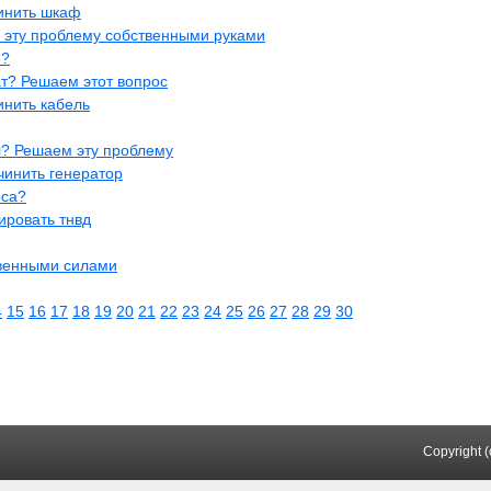
чинить шкаф
эту проблему собственными руками
о?
ат? Решаем этот вопрос
инить кабель
л? Решаем эту проблему
чинить генератор
оса?
ировать тнвд
твенными силами
4
15
16
17
18
19
20
21
22
23
24
25
26
27
28
29
30
Copyright 