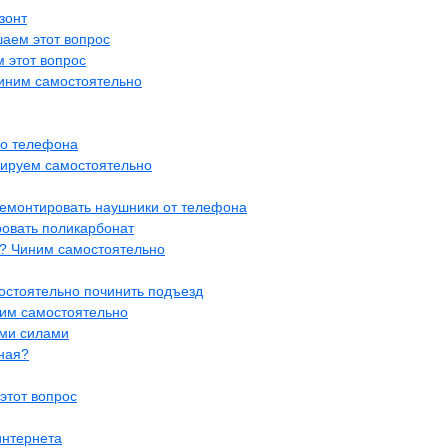
зонт
аем этот вопрос
 этот вопрос
иним самостоятельно
го телефона
ируем самостоятельно
ремонтировать наушники от телефона
ровать поликарбонат
е? Чиним самостоятельно
мостоятельно починить подъезд
ним самостоятельно
ими силами
ная?
этот вопрос
интернета