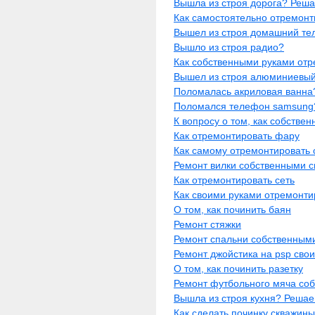
Вышла из строя дорога? Реша
Как самостоятельно отремонт
Вышел из строя домашний т
Вышло из строя радио?
Как собственными руками отр
Вышел из строя алюминиевый
Поломалась акриловая ванна
Поломался телефон samsung
К вопросу о том, как собстве
Как отремонтировать фару
Как самому отремонтировать 
Ремонт вилки собственными 
Как отремонтировать сеть
Как своими руками отремонти
О том, как починить баян
Ремонт стяжки
Ремонт спальни собственным
Ремонт джойстика на psp сво
О том, как починить разетку
Ремонт футбольного мяча со
Вышла из строя кухня? Решае
Как сделать починку скважины