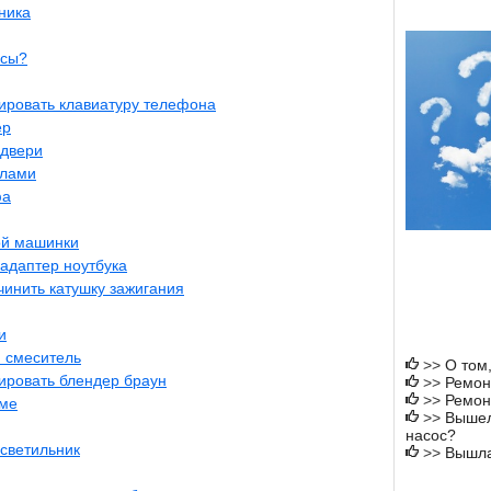
ника
есы?
ировать клавиатуру телефона
ер
 двери
илами
фа
ой машинки
 адаптер ноутбука
чинить катушку зажигания
и
 смеситель
>>
О том,
тировать блендер браун
>>
Ремон
>>
Ремон
оме
>>
Вышел
насос?
 светильник
>>
Вышла