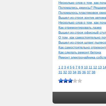
Несколько слов о том, как по
Поломались джинсы? Решаем 
Поломалось пластиковое окн
Вышел из строя зонтик автом
Несколько слов о том, как поч
Как отремонтировать лазер
Вышел из строя офисный сту
О том, как самостоятельно по
Вышел из строя шланг пылес
Как самостоятельно отремонт
Как сделать ремонт бетона
Ремонт электрочайника собс
1
2
3
4
5
6
7
8
9
10
11
12
13
1
31
32
33
34
35
36
37
38