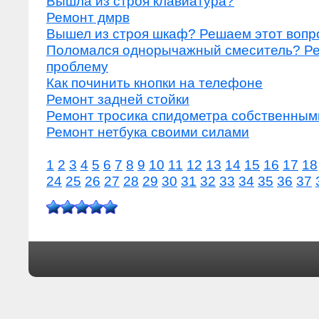
Вышла из строя клавиатура?
Ремонт дмрв
Вышел из строя шкаф? Решаем этот вопр
Поломался однорычажный смеситель? Р
проблему
Как починить кнопки на телефоне
Ремонт задней стойки
Ремонт тросика спидометра собственным
Ремонт нетбука своими силами
1
2
3
4
5
6
7
8
9
10
11
12
13
14
15
16
17
18
24
25
26
27
28
29
30
31
32
33
34
35
36
37